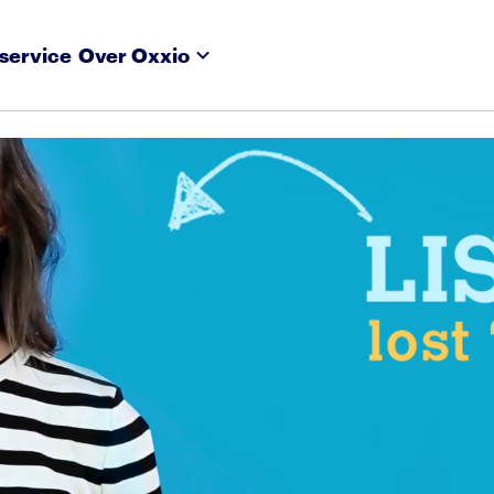
service
Over Oxxio