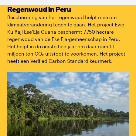
Regenwoud in Peru
Bescherming van het regenwoud helpt mee om
klimaatverandering tegen te gaan. Het project Evio
Kuiñaji Ese’Eja Cuana beschermt 7.750 hectare
regenwoud van de Ese Eja-gemeenschap in Peru.
Het helpt in de eerste tien jaar om daar ruim 1,1
miljoen ton CO₂-uitstoot te voorkomen. Het project
heeft een Verified Carbon Standard keurmerk.