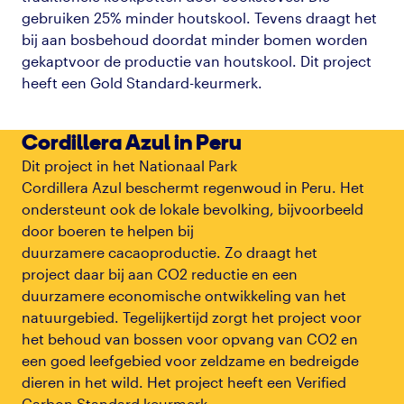
gebruiken 25% minder houtskool.
Tevens
draagt het
bij aan bosbehoud doordat minder bomen worden
gekapt
voor de productie van houtskool. Dit project
heeft een Gold Standard-keurmerk.
Cordillera Azul in Peru
Dit
project
in het Nationaal Park
Cordillera
Azul
beschermt regenwoud in Peru. Het
ondersteunt ook de lokale bevolking, bijvoorbeeld
door boeren te helpen bij
duurzame
re
cacaoproductie. Zo draagt het
project
daar
bij
aan
CO2 reductie
en een
duurzame
re
economische ontwikkeling van het
natuurgebied. Tegelijkertijd zorgt het project voor
het behoud van bossen voor opvang van CO2 en
een goed leefgebied voor zeldzame en bedreigde
dieren in het wild. Het project heeft een Verified
Carbon Standard keurmerk.