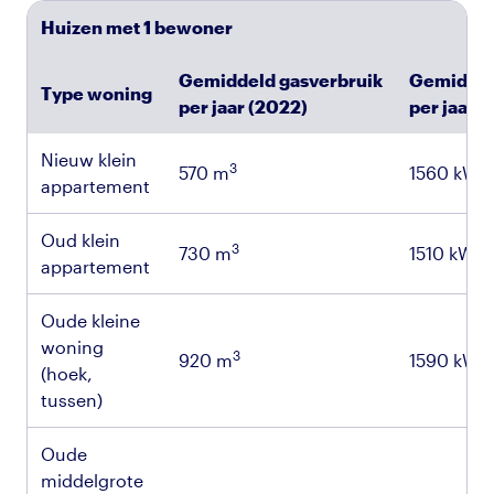
Huizen met 1 bewoner
Gemiddeld gasverbruik
Gemiddel
Type woning
per jaar (2022)
per jaar 
Nieuw klein
3
570 m
1560 kWh
appartement
Oud klein
3
730 m
1510 kWh
appartement
Oude kleine
woning
3
920 m
1590 kWh
(hoek,
tussen)
Oude
middelgrote