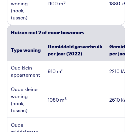
3
woning
1100 m
1880 kWh
(hoek,
tussen)
Huizen met 2 of meer bewoners
Gemiddeld gasverbruik
Gemiddel
Type woning
per jaar (2022)
per jaar 
Oud klein
3
910 m
2210 kWh
appartement
Oude kleine
woning
3
1080 m
2610 kWh
(hoek,
tussen)
Oude
middelgrote